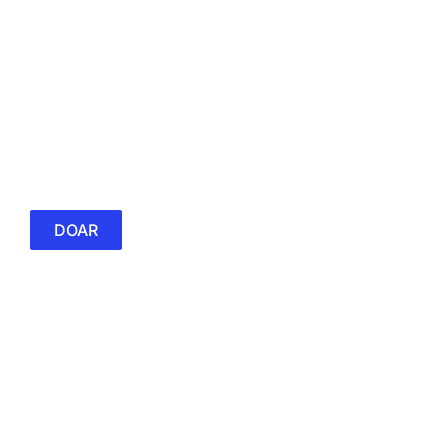
Colabore com a FGDS
DOAR